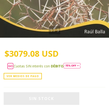
1
/
9
$3079.08 USD
Cuotas SIN interés con
DÉBITO
VER MEDIOS DE PAGO