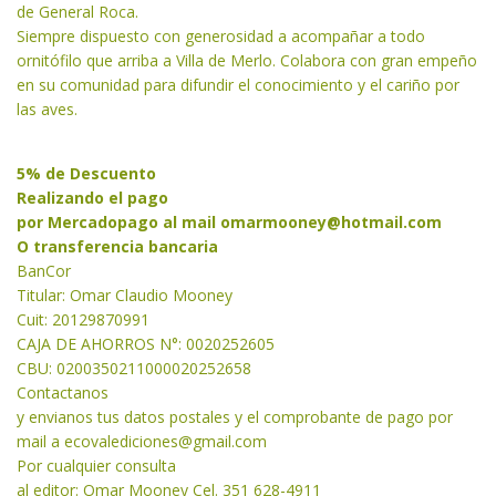
de General Roca.
Siempre dispuesto con generosidad a acompañar a todo
ornitófilo que arriba a Villa de Merlo. Colabora con gran empeño
en su comunidad para difundir el conocimiento y el cariño por
las aves.
5% de Descuento
Realizando el pago
por Mercadopago al mail
omarmooney@hotmail.com
O transferencia bancaria
BanCor
Titular: Omar Claudio Mooney
Cuit: 20129870991
CAJA DE AHORROS N°: 0020252605
CBU: 0200350211000020252658
Contactanos
y envianos tus datos postales y el comprobante de pago por
mail a
ecovalediciones@gmail.com
Por cualquier consulta
al editor: Omar Mooney Cel. 351 628-4911