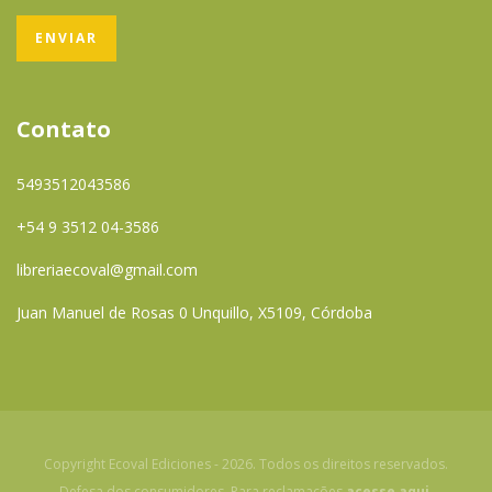
Contato
5493512043586
+54 9 3512 04-3586
libreriaecoval@gmail.com
Juan Manuel de Rosas 0 Unquillo, X5109, Córdoba
Copyright Ecoval Ediciones - 2026. Todos os direitos reservados.
Defesa dos consumidores. Para reclamações
acesse aqui.