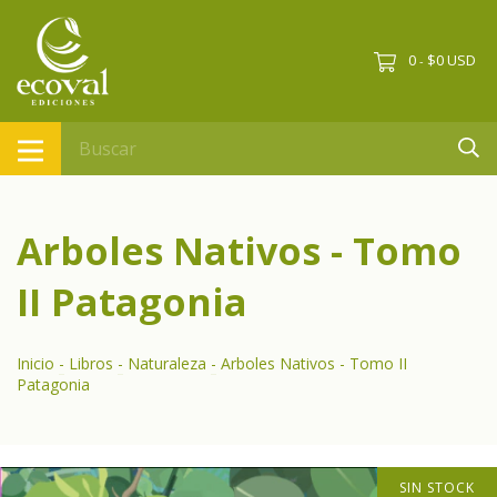
0
$0 USD
-
Arboles Nativos - Tomo
II Patagonia
Inicio
-
Libros
-
Naturaleza
-
Arboles Nativos - Tomo II
Patagonia
SIN STOCK