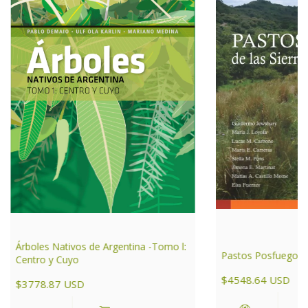
Árboles Nativos de Argentina -Tomo l:
Pastos Posfuego
Centro y Cuyo
$4548.64 USD
$3778.87 USD