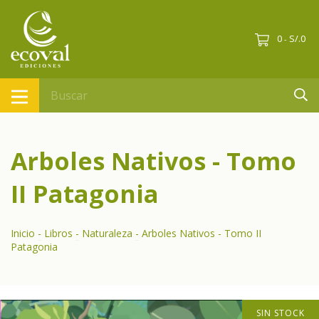
0
S/.0
-
Arboles Nativos - Tomo
II Patagonia
Inicio
-
Libros
-
Naturaleza
-
Arboles Nativos - Tomo II
Patagonia
SIN STOCK