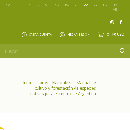
O
CR
CU
DO
ES
GT
MX
PA
PE
PR
PY
US
UY
VE
0
$0 USD
CREAR CUENTA
INICIAR SESIÓN
-
Inicio
-
Libros
-
Naturaleza
-
Manual de
cultivo y forestación de especies
nativas para el centro de Argentina