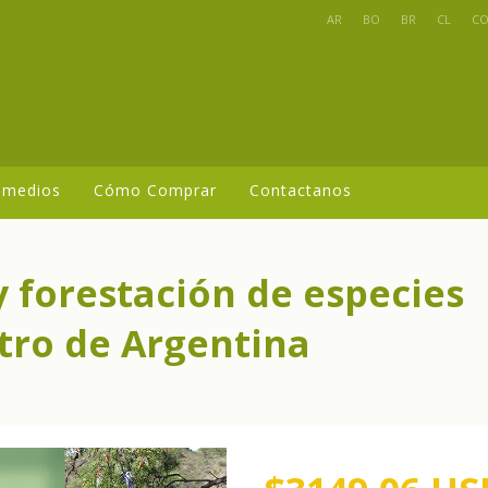
AR
BO
BR
CL
C
 medios
Cómo Comprar
Contactanos
y forestación de especies
ntro de Argentina