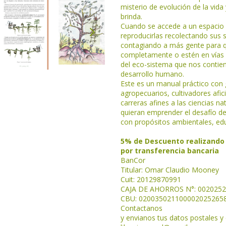
misterio de evolución de la vida
brinda.
Cuando se accede a un espacio 
reproducirlas recolectando sus 
contagiando a más gente para q
completamente o estén en vías 
del eco-sistema que nos contien
desarrollo humano.
Este es un manual práctico con g
agropecuarios, cultivadores afic
carreras afines a las ciencias na
quieran emprender el desafío de
con propósitos ambientales, edu
5% de Descuento realizando
por transferencia bancaria
BanCor
Titular: Omar Claudio Mooney
Cuit: 20129870991
CAJA DE AHORROS N°: 002025
CBU: 020035021100002025265
Contactanos
y envianos tus datos postales y