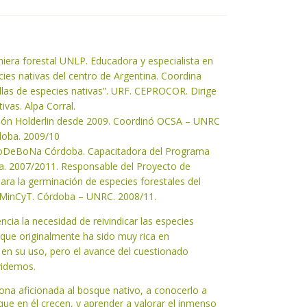
niera forestal UNLP. Educadora y especialista en
cies nativas del centro de Argentina. Coordina
llas de especies nativas”. URF. CEPROCOR. Dirige
ivas. Alpa Corral.
ción Holderlin desde 2009. Coordinó OCSA – UNRC
doba. 2009/10
CoDeBoNa Córdoba. Capacitadora del Programa
a. 2007/2011. Responsable del Proyecto de
ara la germinación de especies forestales del
o MinCyT. Córdoba – UNRC. 2008/11.
ncia la necesidad de reivindicar las especies
 que originalmente ha sido muy rica en
al en su uso, pero el avance del cuestionado
videmos.
sona aficionada al bosque nativo, a conocerlo a
 que en él crecen, y aprender a valorar el inmenso