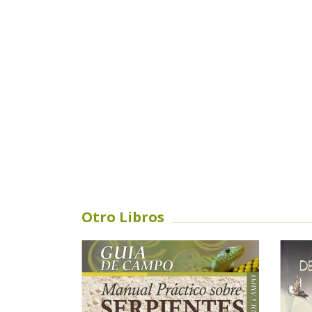
Otro Libros
SIN STOCK