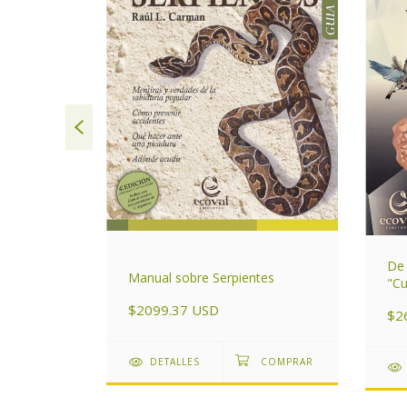
De 
Manual sobre Serpientes
entino
"Cu
$2099.37 USD
$2
DETALLES