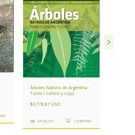
Guía de H
Árboles Nativos de Argentina -
Mamíferos
Tomo l: Centro y Cuyo
áreas del
$2029.3
Argentina
$3778.87 USD
DETAL
DETALLES