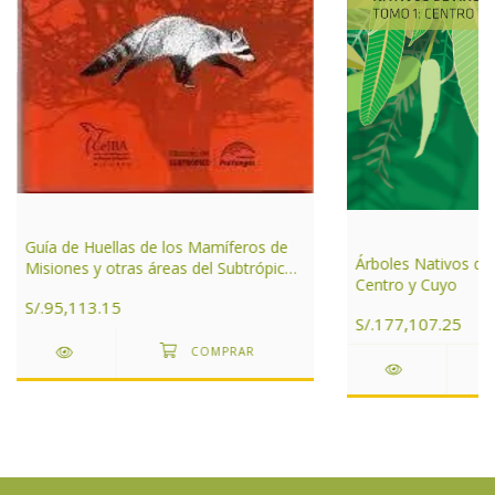
Guía de Huellas de los Mamíferos de
Árboles Nativos de
Misiones y otras áreas del Subtrópico
Centro y Cuyo
de Argentina
S/.95,113.15
S/.177,107.25