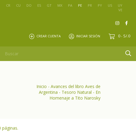
O
CR
CU
DO
ES
GT
MX
PA
PE
PR
PY
US
UY
VE
0
S/.0
CREAR CUENTA
INICIAR SESIÓN
-
Inicio
-
Avances del libro Aves de
Argentina - Tesoro Natural - En
Homenaje a Tito Narosky
0 páginas.