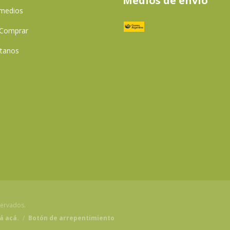
Medios de envío
 medios
Comprar
tanos
servados.
á acá.
/
Botón de arrepentimiento