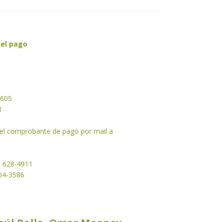
 el pago
2605
8
 el comprobante de pago por mail a
1 628-4911
204-3586