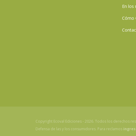
En los
Cómo 
Contac
Copyright Ecoval Ediciones - 2026. Todos los derechos re
Defensa de las y los consumidores. Para reclamos
ingres