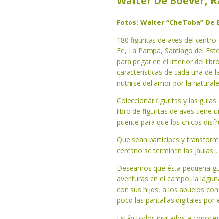
Walter De Boever, 
Fotos: Walter “CheToba” De B
180 figuritas de aves del centro
Fe, La Pampa, Santiago del Ester
para pegar en el interior del li
características de cada una de l
nutrirse del amor por la natural
Coleccionar figuritas y las guías
libro de figuritas de aves tien
puente para que los chicos dis
Que sean partícipes y transform
cercano se terminen las jaulas ,
Deseamos que ésta pequeña guía 
aventuras en el campo, la lagun
con sus hijos, a los abuelos c
poco las pantallas digitales por 
Están todos invitados a conocer