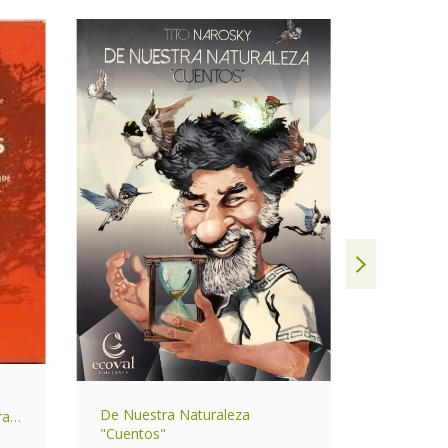
La magia 
De Nuestra Naturaleza
ras
"Cuentos"