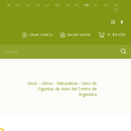
O
CR
CU
DO
ES
GT
MX
PA
PE
PR
PY
US
UY
VE
0
$0 USD
CREAR CUENTA
INICIAR SESIÓN
-
Inicio
-
Libros
-
Naturaleza
-
Libro de
Figuritas de Aves del Centro de
Argentina