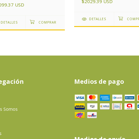
$2029.39 USD
Argentina
099.37 USD
DETALLES
DETALLES
egación
Medios de pago
es Somos
s