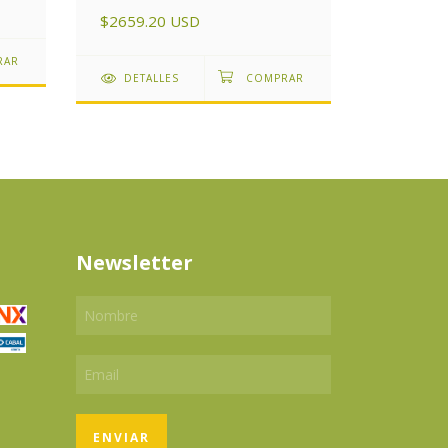
$1259.6
$2659.20 USD
DETAL
DETALLES
Newsletter