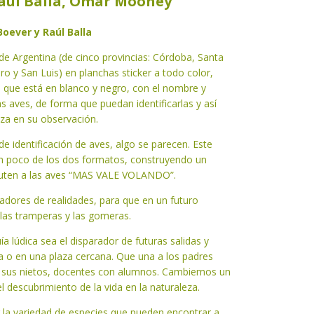
Raúl Balla, Omar Mooney
oever y Raúl Balla
 de Argentina (de cinco provincias: Córdoba, Santa
o y San Luis) en planchas sticker a todo color,
bro que está en blanco y negro, con el nombre y
as aves, de forma que puedan identificarlas y así
eza en su observación.
 de identificación de aves, algo se parecen. Este
e un poco de los dos formatos, construyendo un
fruten a las aves “MAS VALE VOLANDO”.
adores de realidades, para que en un futuro
 las tramperas y las gomeras.
lúdica sea el disparador de futuras salidas y
a o en una plaza cercana. Que una a los padres
on sus nietos, docentes con alumnos. Cambiemos un
el descubrimiento de la vida en la naturaleza.
 la variedad de especies que pueden encontrar a