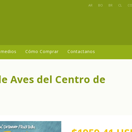
AR
BO
BR
CL
C
 medios
Cómo Comprar
Contactanos
de Aves del Centro de