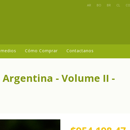
AR
BO
BR
CL
C
 medios
Cómo Comprar
Contactanos
Argentina - Volume II -