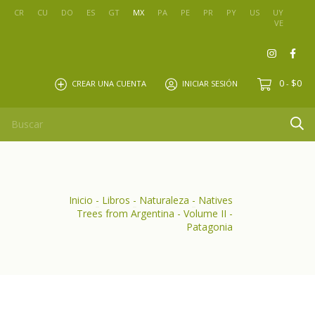
O
CR
CU
DO
ES
GT
MX
PA
PE
PR
PY
US
UY
VE
0
$0
CREAR UNA CUENTA
INICIAR SESIÓN
-
Inicio
-
Libros
-
Naturaleza
-
Natives
Trees from Argentina - Volume II -
Patagonia