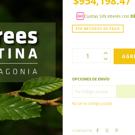
$954,198.47
Cuotas SIN interés con
D
VER MÉTODOS DE PAGO
OPCIONES DE ENVÍO
No sé mi código postal
COMPARTIR