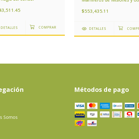
áreas del Subtrópico de
43,511.45
$553,435.11
Argentina
DETALLES
DETALLES
egación
Métodos de pago
es Somos