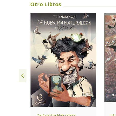
Otro Libros
AGOTADO
s sierras
La 
De Nuestra Naturaleza