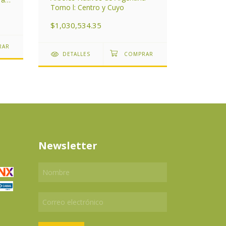
Pastos P
Tomo l: Centro y Cuyo
$1,240,4
$1,030,534.35
DETAL
DETALLES
Newsletter