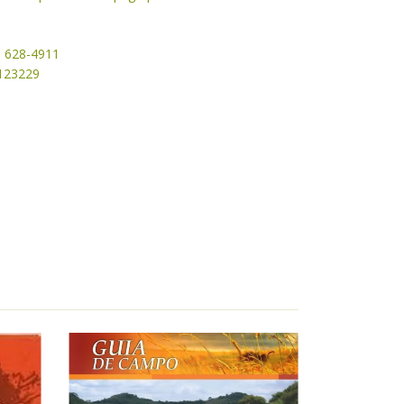
1 628-4911
50123229