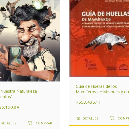
Guía de Huellas de los
Nuestra Naturaleza
Mamíferos de Misiones y ot
entos"
áreas del Subtrópico de
$553,435.11
Argentina
25,190.84
DETALLES
DETALLES