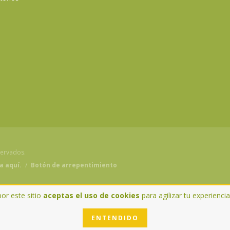
servados.
a aquí.
/
Botón de arrepentimiento
por este sitio
aceptas el uso de cookies
para agilizar tu experienci
ENTENDIDO