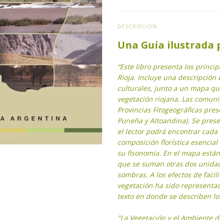
DESCRIPCIÓN
Una Guía ilustrada p
“Este libro presenta los princi
Rioja. Incluye una descripción 
culturales, junto a un mapa qu
vegetación riojana. Las comun
Provincias Fitogeográficas pre
Puneña y Altoandina). Se prese
el lector podrá encontrar cada 
composición florística esencia
su fisonomía. En el mapa está
que se suman otras dos unidad
sombras. A los efectos de facil
vegetación ha sido representad
texto en donde se describen lo
"La Vegetación y el Ambiente de