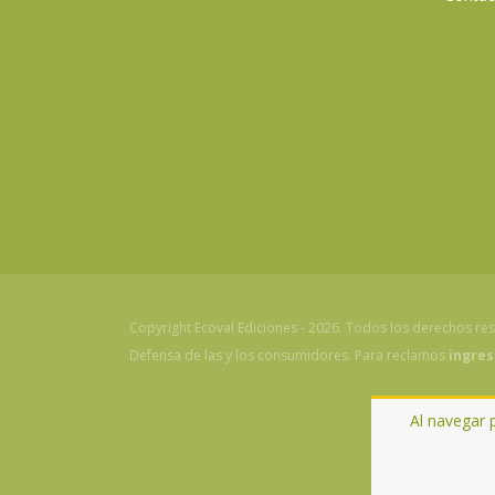
Copyright Ecoval Ediciones - 2026. Todos los derechos re
Defensa de las y los consumidores. Para reclamos
ingres
Al navegar 