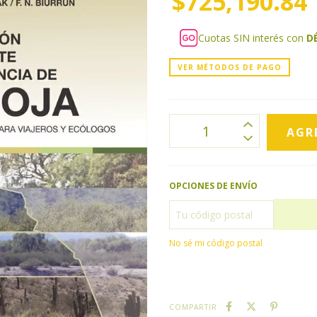
$725,190.84
Cuotas SIN interés con
D
VER MÉTODOS DE PAGO
OPCIONES DE ENVÍO
No sé mi código postal
COMPARTIR