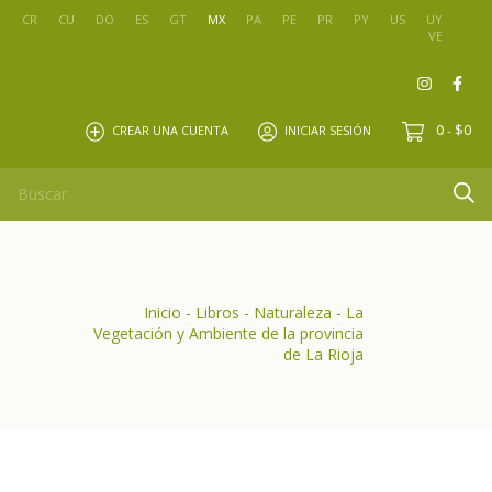
O
CR
CU
DO
ES
GT
MX
PA
PE
PR
PY
US
UY
VE
0
$0
CREAR UNA CUENTA
INICIAR SESIÓN
-
Inicio
-
Libros
-
Naturaleza
-
La
Vegetación y Ambiente de la provincia
de La Rioja