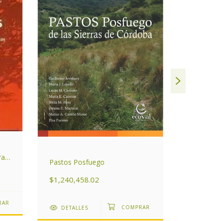
Árboles N
ras
Pastos Posfuego
Tomo l: C
$1,240,458.02
$1,030,5
DETALLES
DETAL