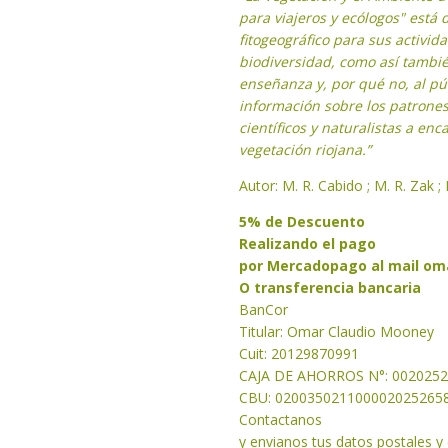
para viajeros y ecólogos" está
fitogeográfico para sus activid
biodiversidad, como así también
enseñanza y, por qué no, al púb
información sobre los patrones 
científicos y naturalistas a en
vegetación riojana.”
Autor: M. R. Cabido ; M. R. Zak ; 
5% de Descuento
Realizando el pago
por Mercadopago al mail
om
O transferencia bancaria
BanCor
Titular: Omar Claudio Mooney
Cuit: 20129870991
CAJA DE AHORROS N°: 002025
CBU: 020035021100002025265
Contactanos
y envianos tus datos postales 