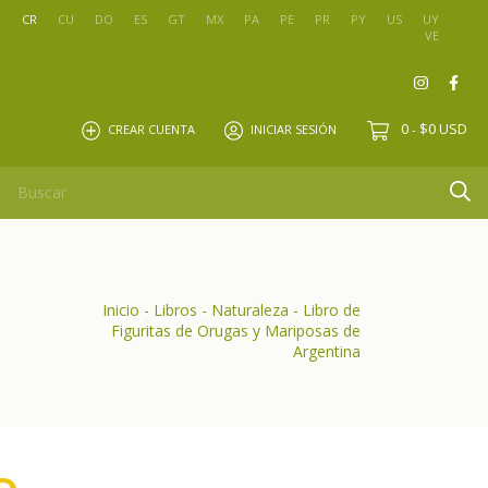
O
CR
CU
DO
ES
GT
MX
PA
PE
PR
PY
US
UY
VE
0
$0 USD
CREAR CUENTA
INICIAR SESIÓN
-
Inicio
-
Libros
-
Naturaleza
-
Libro de
Figuritas de Orugas y Mariposas de
Argentina