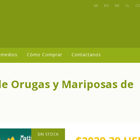
AR
BO
BR
CL
C
 medios
Cómo Comprar
Contactanos
 de Orugas y Mariposas de
SIN STOCK