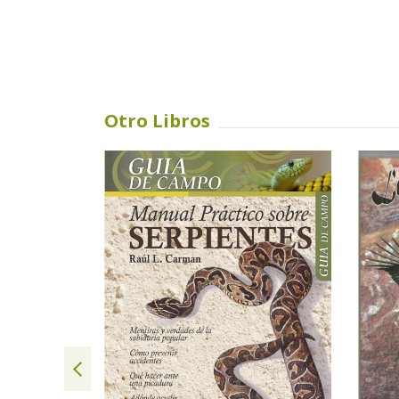
Otro Libros
SIN STOCK