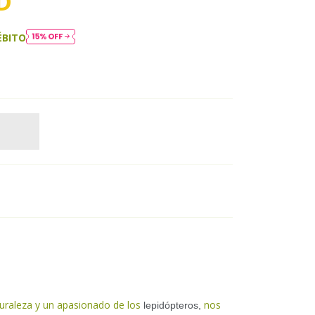
D
ÉBITO
turaleza y un apasionado de los
nos
lepidópteros,