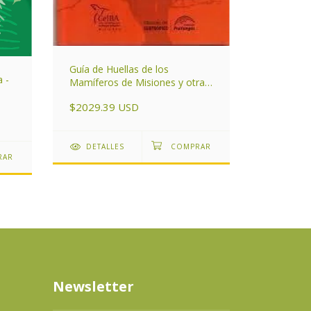
Guía de Huellas de los
 -
Mamíferos de Misiones y otras
Pastos P
áreas del Subtrópico de
$2029.39 USD
Argentina
$4548.6
DETALLES
DETAL
Newsletter