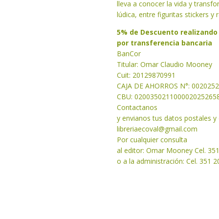
lleva a conocer la vida y trans
lúdica, entre figuritas stickers y
5% de Descuento realizando
por transferencia bancaria
BanCor
Titular: Omar Claudio Mooney
Cuit: 20129870991
CAJA DE AHORROS N°: 002025
CBU: 020035021100002025265
Contactanos
y envianos tus datos postales y
libreriaecoval
@gmail.com
Por cualquier consulta
al editor: Omar Mooney Cel. 35
o a la administración: Cel. 351 