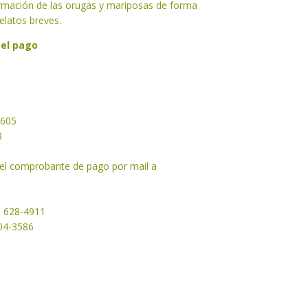
formación de las orugas y mariposas de forma
 relatos breves
.
 el pago
2605
8
 el comprobante de pago por mail a
1 628-4911
204-3586