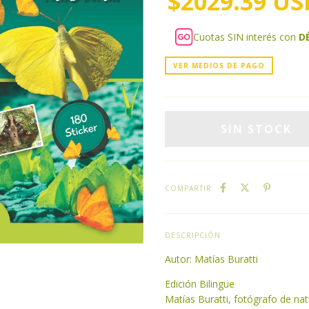
$2029.39 US
Cuotas SIN interés con
D
VER MEDIOS DE PAGO
COMPARTIR
DESCRIPCIÓN
Autor: Matías Buratti
Edición Bilingüe
Matías Buratti, fotógrafo de na