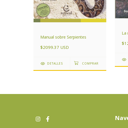
s sierras
La 
Manual sobre Serpientes
$1
$2099.37 USD
DETALLES
Nav