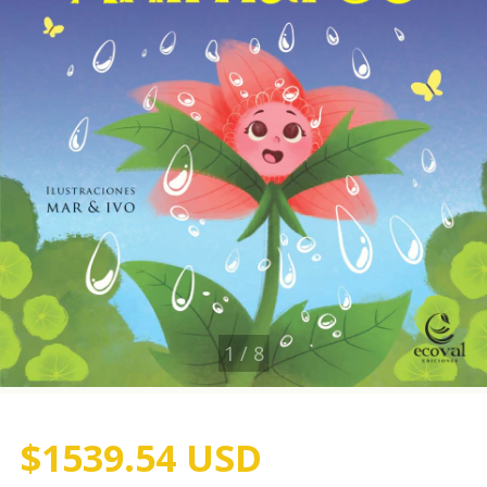
1
/
8
$1539.54 USD