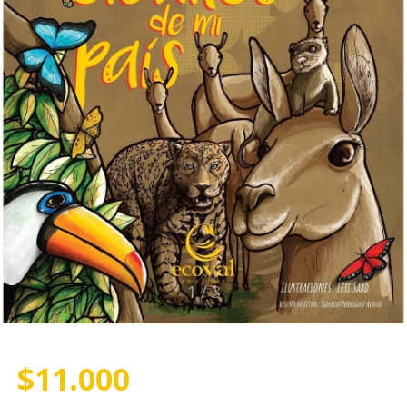
1
/
3
$11.000