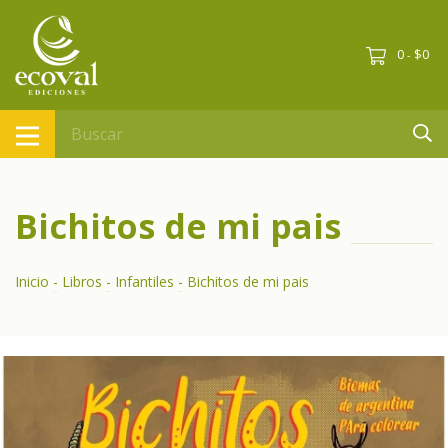
0
$0
-
Bichitos de mi pais
Inicio
-
Libros
-
Infantiles
-
Bichitos de mi pais