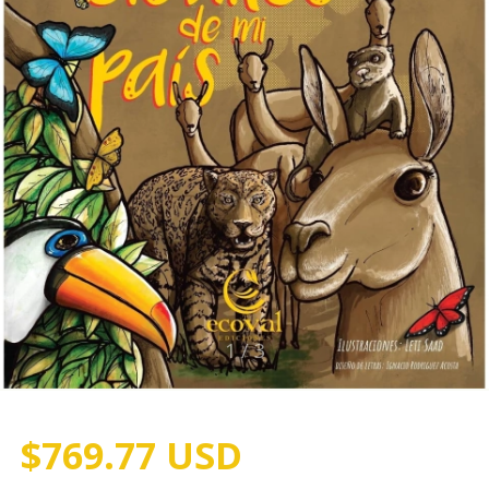
1
/
3
$769.77 USD