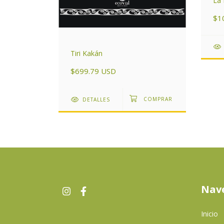
La 
$1
r. De
Tiri Kakán
$699.79 USD
DETALLES
Nav
Inicio