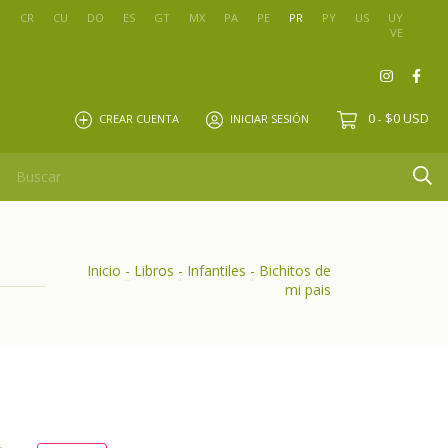
O
CR
CU
DO
ES
GT
MX
PA
PE
PR
PY
US
UY
VE
0
$0 USD
CREAR CUENTA
INICIAR SESIÓN
-
Inicio
-
Libros
-
Infantiles
-
Bichitos de
mi pais