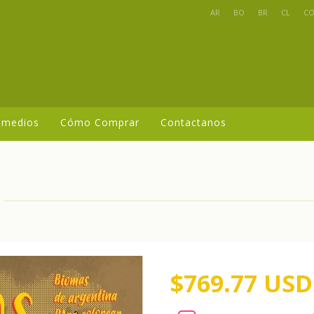
AR
BO
BR
CL
C
 medios
Cómo Comprar
Contactanos
$769.77 USD