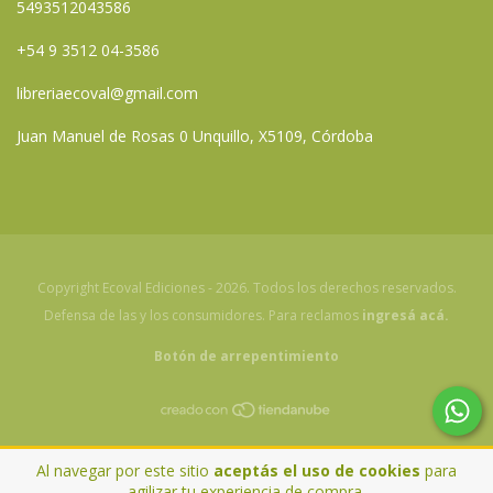
5493512043586
+54 9 3512 04-3586
libreriaecoval@gmail.com
Juan Manuel de Rosas 0 Unquillo, X5109, Córdoba
Copyright Ecoval Ediciones - 2026. Todos los derechos reservados.
Defensa de las y los consumidores. Para reclamos
ingresá acá.
Botón de arrepentimiento
Al navegar por este sitio
aceptás el uso de cookies
para
agilizar tu experiencia de compra.