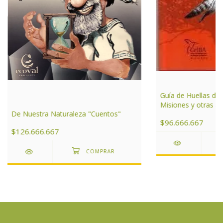
Guía de Huellas de
Misiones y otras ár
De Nuestra Naturaleza "Cuentos"
de Argentina
$96.666.667
$126.666.667