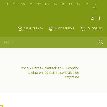
O
CR
CU
DO
ES
GT
MX
PA
PE
PR
PY
US
UY
VE
0
$0 USD
CREAR CUENTA
INICIAR SESIÓN
-
Inicio
-
Libros
-
Naturaleza
-
El cóndor
andino en las sierras centrales de
argentina