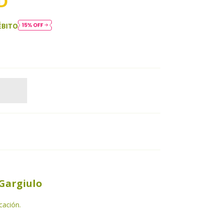
D
ÉBITO
 Gargiulo
cación.