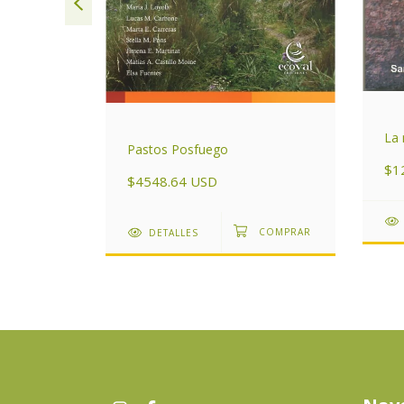
La 
Pastos Posfuego
entino
$1
$4548.64 USD
DETALLES