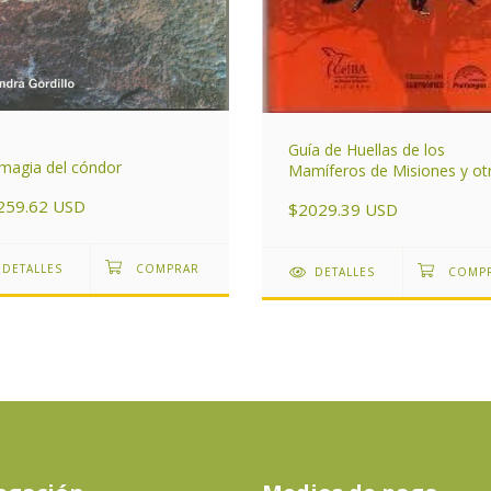
Guía de Huellas de los
magia del cóndor
Mamíferos de Misiones y ot
áreas del Subtrópico de
259.62 USD
$2029.39 USD
Argentina
DETALLES
DETALLES