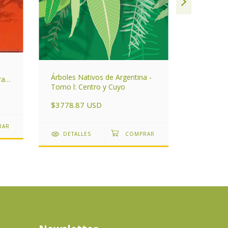
Árboles Nativos de Argentina -
ras
Manual so
Tomo l: Centro y Cuyo
$2099.3
$3778.87 USD
DETAL
DETALLES