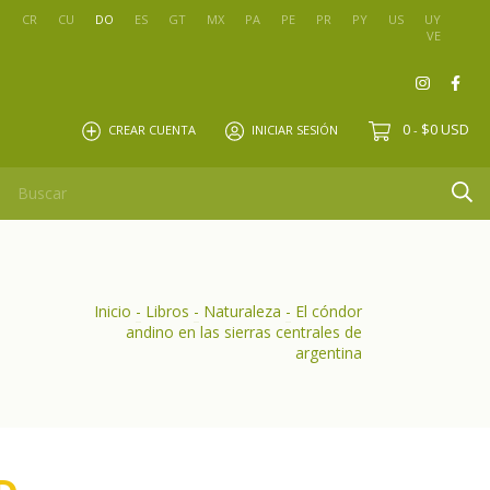
O
CR
CU
DO
ES
GT
MX
PA
PE
PR
PY
US
UY
VE
0
$0 USD
CREAR CUENTA
INICIAR SESIÓN
-
Inicio
-
Libros
-
Naturaleza
-
El cóndor
andino en las sierras centrales de
argentina