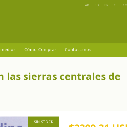
AR
BO
BR
CL
C
 medios
Cómo Comprar
Contactanos
 las sierras centrales de
SIN STOCK