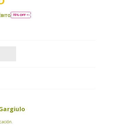
D
ÉBITO
 Gargiulo
cación.