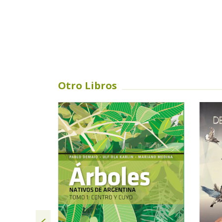
Otro Libros
SIN STOCK