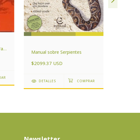
La magia 
ras
Manual sobre Serpientes
$1259.6
$2099.37 USD
DETAL
DETALLES
Newsletter