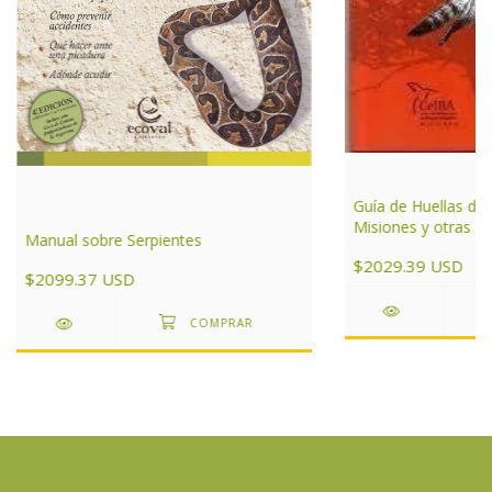
Guía de Huellas de
Misiones y otras ár
Manual sobre Serpientes
de Argentina
$2029.39 USD
$2099.37 USD