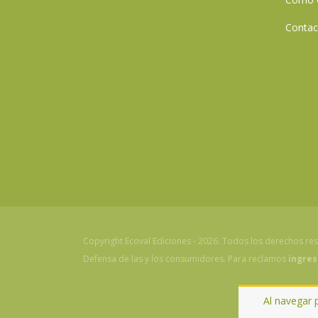
Contac
Copyright Ecoval Ediciones - 2026. Todos los derechos re
Defensa de las y los consumidores. Para reclamos
ingres
Al navegar 