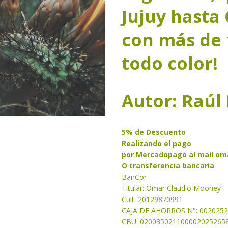
Jujuy hasta
con más de 
todo color!
Autor: Raúl
5% de Descuento
Realizando el pago
por Mercadopago al mail
om
O transferencia bancaria
BanCor
Titular: Omar Claudio Mooney
Cuit: 20129870991
CAJA DE AHORROS N°: 002025
CBU: 020035021100002025265