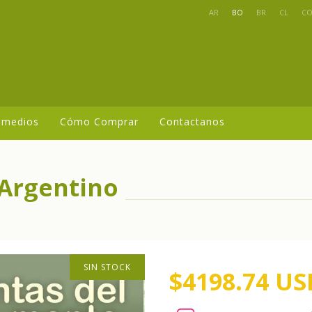
AR
BO
BR
CL
C
 medios
Cómo Comprar
Contactanos
 Argentino
SIN STOCK
$4198.74 US