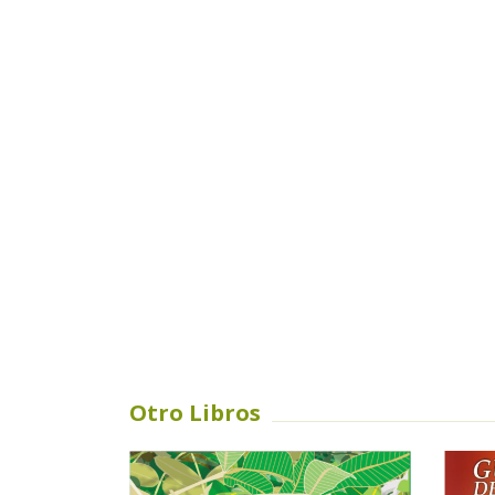
Otro Libros
SIN STOCK