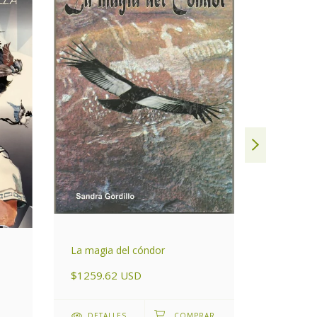
La magia del cóndor
Manual so
$1259.62 USD
$2099.3
DETALLES