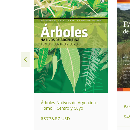
ntrales de
Árboles Nativos de Argentina -
Pa
Tomo l: Centro y Cuyo
$4
$3778.87 USD