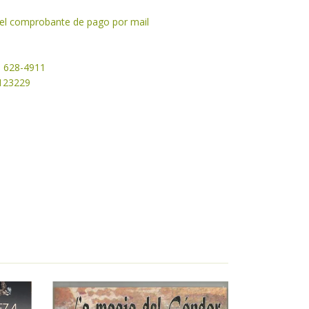
y el comprobante de pago por mail
1 628-4911
50123229