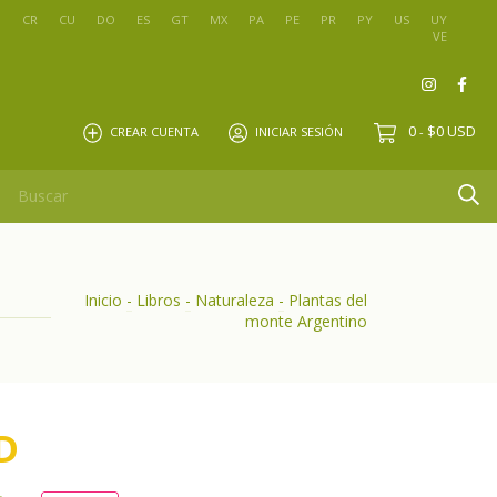
O
CR
CU
DO
ES
GT
MX
PA
PE
PR
PY
US
UY
VE
0
$0 USD
CREAR CUENTA
INICIAR SESIÓN
-
Inicio
-
Libros
-
Naturaleza
-
Plantas del
monte Argentino
D