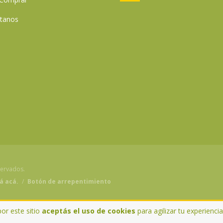
tanos
servados.
á acá.
/
Botón de arrepentimiento
por este sitio
aceptás el uso de cookies
para agilizar tu experienci