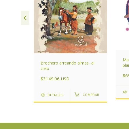
Man
 loro
Brochero arreando almas...al
pla
cielo
$6
$3149.06 USD
DETALLES