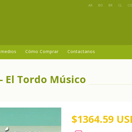
AR
BO
BR
CL
C
 medios
Cómo Comprar
Contactanos
- El Tordo Músico
$1364.59 US