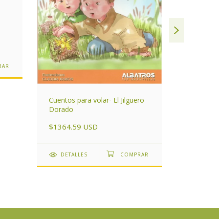
Cuentos para volar- El Jilguero
La magia 
Dorado
$1259.6
$1364.59 USD
DETAL
DETALLES