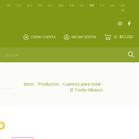
O
CR
CU
DO
ES
GT
MX
PA
PE
PR
PY
US
UY
VE
0
$0 USD
CREAR CUENTA
INICIAR SESIÓN
-
Inicio
-
Productos
-
Cuentos para volar-
El Tordo Músico
D