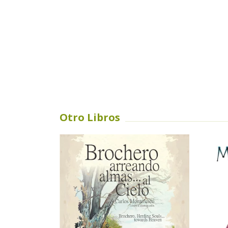
Otro Libros
SIN STOCK