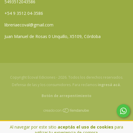
5493512043586
+54 9 3512 04-3586
libreriaecoval@gmail.com
Juan Manuel de Rosas 0 Unquillo, X5109, Córdoba
Copyright Ecoval Ediciones - 2026. Todos los derechos reservados.
Defensa de las y los consumidores. Para reclamos
ingresá acá.
Botón de arrepentimiento
Al navegar por este sitio
aceptás el uso de cookies
para
agilizar tu experiencia de compra.