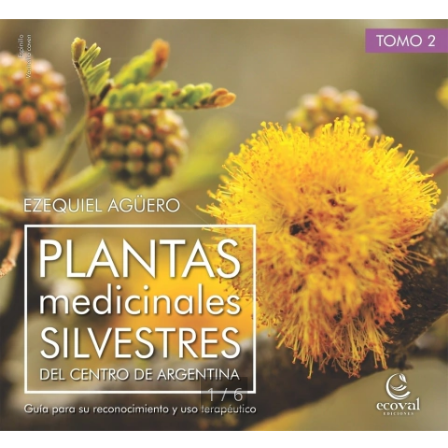
1
/
6