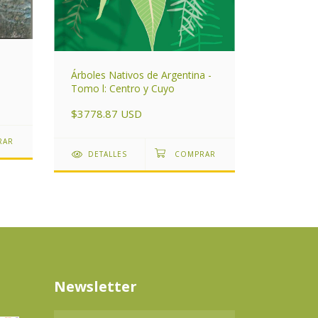
Árboles Nativos de Argentina -
Pastos P
Tomo l: Centro y Cuyo
$4548.6
$3778.87 USD
DETAL
DETALLES
Newsletter