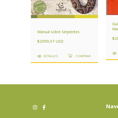
Guí
Mam
o II
Manual sobre Serpientes
áre
$2
Arg
$2099.37 USD
DETALLES
Nav