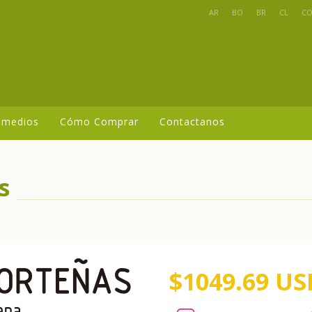
AR
BO
BR
CL
C
 medios
Cómo Comprar
Contactanos
s
$1049.69 US