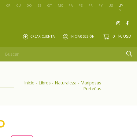
O
CR
CU
DO
ES
GT
MX
PA
PE
PR
PY
US
UY
VE
0
$0 USD
CREAR CUENTA
INICIAR SESIÓN
-
Inicio
-
Libros
-
Naturaleza
-
Mariposas
Porteñas
D