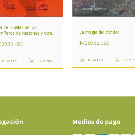
a de Huellas de los
La magia del cóndor
íferos de Misiones y otras
as del Subtrópico de
$1259.62 USD
029.39 USD
entina
DETALLES
DETALLES
egación
Medios de pago