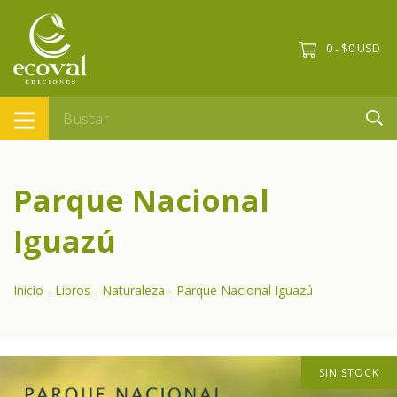
0
$0 USD
-
Parque Nacional
Iguazú
Inicio
-
Libros
-
Naturaleza
-
Parque Nacional Iguazú
SIN STOCK