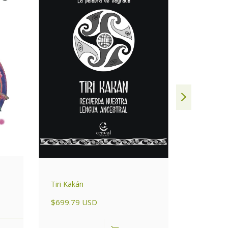
La Bruja 
$1049.6
DETAL
Tiri Kakán
$699.79 USD