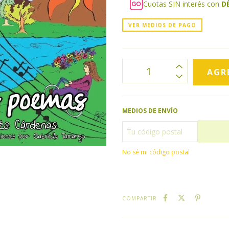
Cuotas SIN interés con
D
VER MEDIOS DE PAGO
MEDIOS DE ENVÍO
No sé mi código postal
COMPARTIR