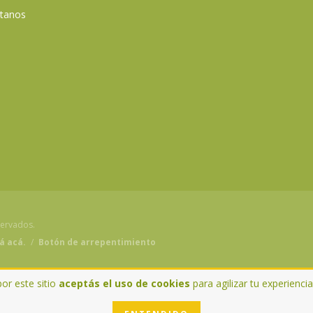
tanos
servados.
á acá.
/
Botón de arrepentimiento
por este sitio
aceptás el uso de cookies
para agilizar tu experienci