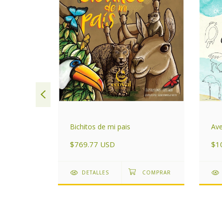
olorear -
Ave
Bichitos de mi pais
$1
$769.77 USD
DETALLES