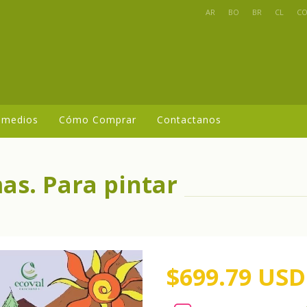
AR
BO
BR
CL
C
 medios
Cómo Comprar
Contactanos
as. Para pintar
$699.79 USD