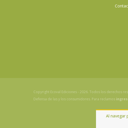
Contac
Copyright Ecoval Ediciones - 2026. Todos los derechos re
Defensa de las y los consumidores. Para reclamos
ingres
Al navegar 