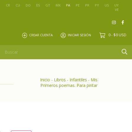
O
CR
CU
DO
ES
GT
MX
PA
PE
PR
PY
US
UY
VE
0
$0 USD
CREAR CUENTA
INICIAR SESIÓN
-
Inicio
-
Libros
-
Infantiles
-
Mis
Primeros poemas. Para pintar