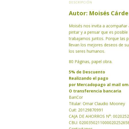
DESCRIPCIÓN
Autor: Moisés Cárd
Moisés nos invita a acompañar a
pintar y a pensar que es posib
trabajamos juntos. Porque las p
llevan los mejores deseos de s
los seres humanos.
80 Páginas, papel obra.
5% de Descuento
Realizando el pago
por Mercadopago al mail
om
O transferencia bancaria
BanCor
Titular: Omar Claudio Mooney
Cuit: 20129870991
CAJA DE AHORROS N°: 002025
CBU: 020035021100002025265
Contactanos