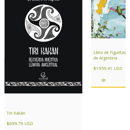
Libro de Figuritas 
de Argentina
$1959.41 USD
Tiri Kakán
$699.79 USD