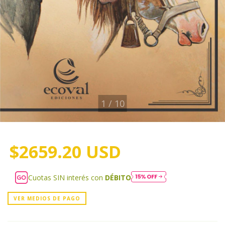
1
/
10
$2659.20 USD
Cuotas SIN interés con
DÉBITO
VER MEDIOS DE PAGO