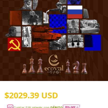
1
/
6
$2029.39 USD
Cuotas SIN interés con
DÉBITO