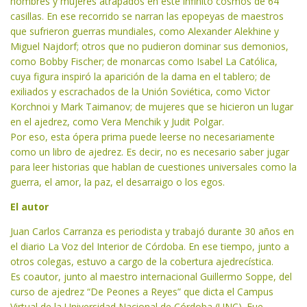
hombres y mujeres atrapados en este infinito cosmos de 64
casillas. En ese recorrido se narran las epopeyas de maestros
que sufrieron guerras mundiales, como Alexander Alekhine y
Miguel Najdorf; otros que no pudieron dominar sus demonios,
como Bobby Fischer; de monarcas como Isabel La Católica,
cuya figura inspiró la aparición de la dama en el tablero; de
exiliados y escrachados de la Unión Soviética, como Victor
Korchnoi y Mark Taimanov; de mujeres que se hicieron un lugar
en el ajedrez, como Vera Menchik y Judit Polgar.
Por eso, esta ópera prima puede leerse no necesariamente
como un libro de ajedrez. Es decir, no es necesario saber jugar
para leer historias que hablan de cuestiones universales como la
guerra, el amor, la paz, el desarraigo o los egos.
El autor
Juan Carlos Carranza es periodista y trabajó durante 30 años en
el diario La Voz del Interior de Córdoba. En ese tiempo, junto a
otros colegas, estuvo a cargo de la cobertura ajedrecística.
Es coautor, junto al maestro internacional Guillermo Soppe, del
curso de ajedrez “De Peones a Reyes” que dicta el Campus
Virtual de la Universidad Nacional de Córdoba (UNC). Fue