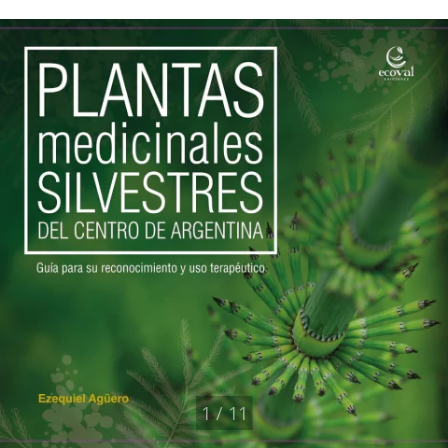
1
/
11