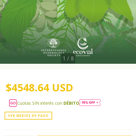
1
/
8
$4548.64 USD
Cuotas SIN interés con
DÉBITO
VER MEDIOS DE PAGO