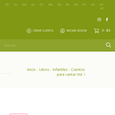
O
CR
CU
DO
ES
GT
MX
PA
PE
PR
PY
US
UY
VE
0
$0
CREAR CUENTA
INICIAR SESIÓN
-
Inicio
-
Libros
-
Infantiles
-
Cuentos
para cantar Vol. I