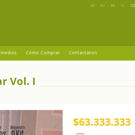
AR
BO
BR
CL
C
 medios
Cómo Comprar
Contactanos
 Vol. I
$63.333.333