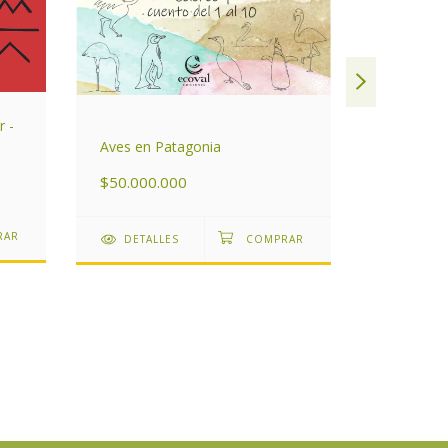
r -
Aves en Patagonia
Bichitos 
$50.000.000
$36.666
DETALLES
DETAL