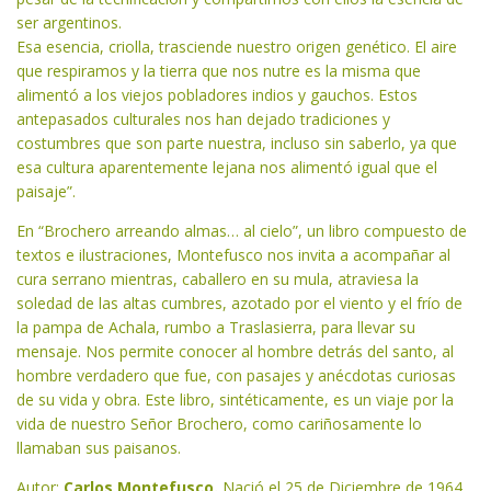
ser argentinos.
Esa esencia, criolla, trasciende nuestro origen genético. El aire
que respiramos y la tierra que nos nutre es la misma que
alimentó a los viejos pobladores indios y gauchos. Estos
antepasados culturales nos han dejado tradiciones y
costumbres que son parte nuestra, incluso sin saberlo, ya que
esa cultura aparentemente lejana nos alimentó igual que el
paisaje”.
En “Brochero arreando almas… al cielo”, un libro compuesto de
textos e ilustraciones, Montefusco nos invita a acompañar al
cura serrano mientras, caballero en su mula, atraviesa la
soledad de las altas cumbres, azotado por el viento y el frío de
la pampa de Achala, rumbo a Traslasierra, para llevar su
mensaje. Nos permite conocer al hombre detrás del santo, al
hombre verdadero que fue, con pasajes y anécdotas curiosas
de su vida y obra. Este libro, sintéticamente, es un viaje por la
vida de nuestro Señor Brochero, como cariñosamente lo
llamaban sus paisanos.
Autor:
Carlos Montefusco.
Nació el 25 de Diciembre de 1964,