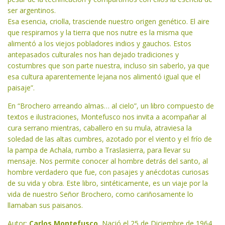
ser argentinos.
Esa esencia, criolla, trasciende nuestro origen genético. El aire
que respiramos y la tierra que nos nutre es la misma que
alimentó a los viejos pobladores indios y gauchos. Estos
antepasados culturales nos han dejado tradiciones y
costumbres que son parte nuestra, incluso sin saberlo, ya que
esa cultura aparentemente lejana nos alimentó igual que el
paisaje”.
En “Brochero arreando almas… al cielo”, un libro compuesto de
textos e ilustraciones, Montefusco nos invita a acompañar al
cura serrano mientras, caballero en su mula, atraviesa la
soledad de las altas cumbres, azotado por el viento y el frío de
la pampa de Achala, rumbo a Traslasierra, para llevar su
mensaje. Nos permite conocer al hombre detrás del santo, al
hombre verdadero que fue, con pasajes y anécdotas curiosas
de su vida y obra. Este libro, sintéticamente, es un viaje por la
vida de nuestro Señor Brochero, como cariñosamente lo
llamaban sus paisanos.
Autor:
Carlos Montefusco.
Nació el 25 de Diciembre de 1964,