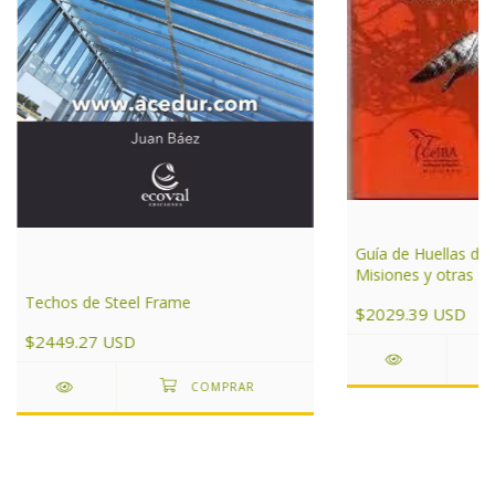
Guía de Huellas de
Misiones y otras ár
de Argentina
Techos de Steel Frame
$2029.39 USD
$2449.27 USD