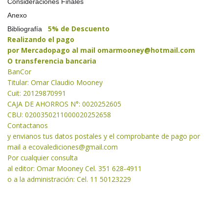
Consideraciones Finales
Anexo
5% de Descuento
Bibliografía
Realizando el pago
por Mercadopago al mail
omarmooney@hotmail.com
O transferencia bancaria
BanCor
Titular: Omar Claudio Mooney
Cuit: 20129870991
CAJA DE AHORROS N°: 0020252605
CBU: 0200350211000020252658
Contactanos
y envianos tus datos postales y el comprobante de pago por
mail a
ecovalediciones@gmail.com
Por cualquier consulta
al editor: Omar Mooney Cel. 351 628-4911
o a la administración: Cel. 11 50123229