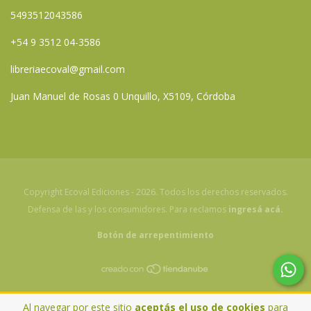
5493512043586
+54 9 3512 04-3586
libreriaecoval@gmail.com
Juan Manuel de Rosas 0 Unquillo, X5109, Córdoba
Copyright Ecoval Ediciones - 2026. Todos los derechos reservados.
Defensa de las y los consumidores. Para reclamos
ingresá acá.
Botón de arrepentimiento
Al navegar por este sitio
aceptás el uso de cookies
para