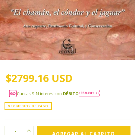
1
/
3
$2799.16 USD
Cuotas SIN interés con
DÉBITO
VER MEDIOS DE PAGO