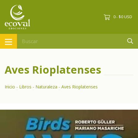
0
$0 USD
-
Aves Rioplatenses
Inicio
-
Libros
-
Naturaleza
-
Aves Rioplatenses