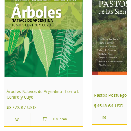
Árboles Nativos de Argentina -Tomo l:
Pastos Posfuego
Centro y Cuyo
$4548.64 USD
$3778.87 USD