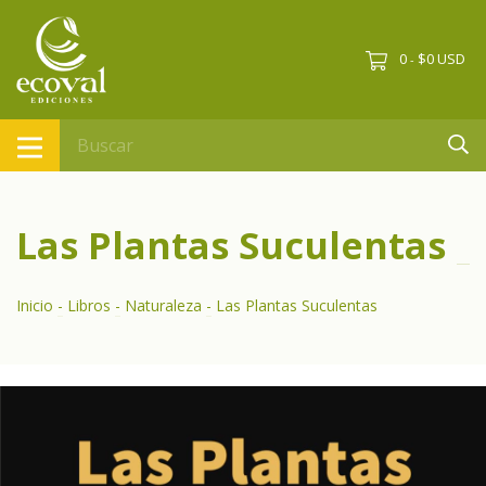
0
$0 USD
-
Las Plantas Suculentas
Inicio
-
Libros
-
Naturaleza
-
Las Plantas Suculentas