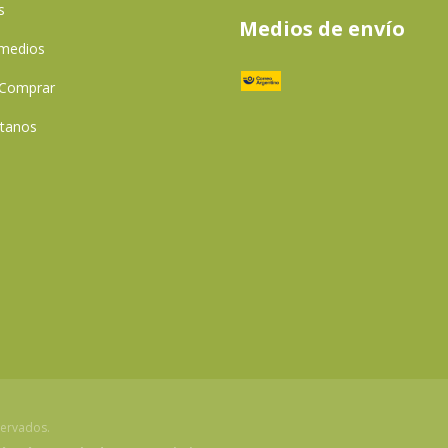
s
Medios de envío
 medios
Comprar
tanos
servados.