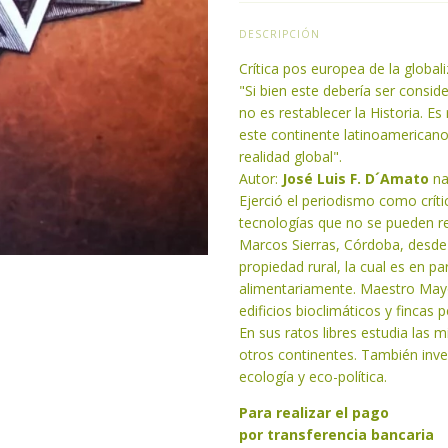
DESCRIPCIÓN
Crítica pos europea de la globa
"Si bien este debería ser consider
no es restablecer la Historia. 
este continente latinoamerican
realidad global".
Autor:
José Luis F. D´Amato
na
Ejerció el periodismo como críti
tecnologías que no se pueden re
Marcos Sierras, Córdoba, desde 
propiedad rural, la cual es en p
alimentariamente. Maestro Mayo
edificios bioclimáticos y fincas
En sus ratos libres estudia las 
otros continentes. También inve
ecología y eco-política.
Para realizar el pago
por transferencia bancaria