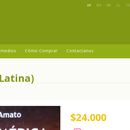
AR
BO
BR
CL
C
 medios
Cómo Comprar
Contactanos
Latina)
$24.000