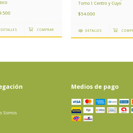
sico
Tomo l: Centro y Cuyo
9.500
$54.000
DETALLES
DETALLES
egación
Medios de pago
es Somos