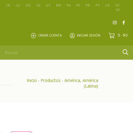
O
CR
CU
DO
ES
GT
MX
PA
PE
PR
PY
US
UY
VE
0
$0
CREAR CUENTA
INICIAR SESIÓN
-
Inicio
-
Productos
-
América, América
(Latina)