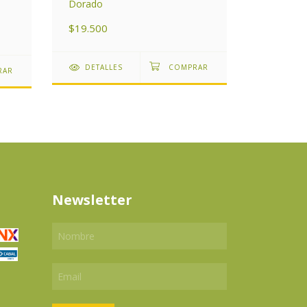
Brochero 
Dorado
cielo
$19.500
$45.000
DETALLES
DETAL
Newsletter