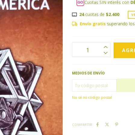
Cuotas SIN interés con
D
24
cuotas de
$2.400
V
Envío gratis
superando lo
MEDIOS DE ENVÍO
No sé mi código postal
COMPARTIR