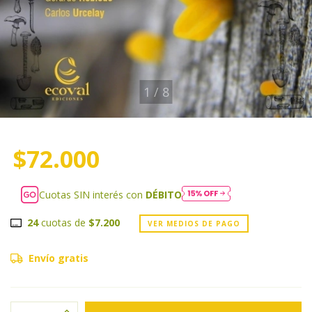
1
/
8
$72.000
Cuotas SIN interés con
DÉBITO
24
cuotas de
$7.200
VER MEDIOS DE PAGO
Envío gratis